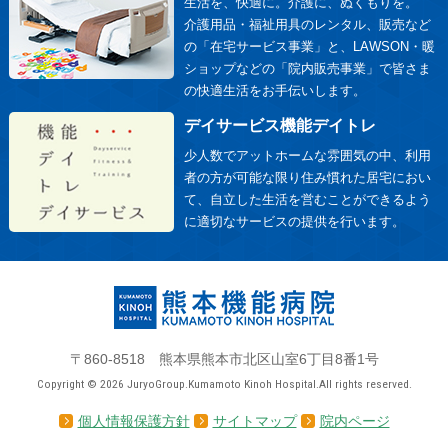
生活を、快適に。介護に、ぬくもりを。
介護用品・福祉用具のレンタル、販売など
の「在宅サービス事業」と、LAWSON・暖
ショップなどの「院内販売事業」で皆さま
の快適生活をお手伝いします。
デイサービス機能デイトレ
少人数でアットホームな雰囲気の中、利用
者の方が可能な限り住み慣れた居宅におい
て、自立した生活を営むことができるよう
に適切なサービスの提供を行います。
〒860-8518 熊本県熊本市北区山室6丁目8番1号
Copyright © 2026 JuryoGroup.Kumamoto Kinoh Hospital.All rights reserved.
個人情報保護方針
サイトマップ
院内ページ