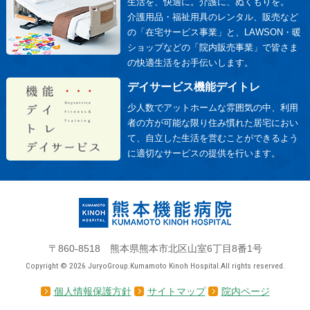
生活を、快適に。介護に、ぬくもりを。
介護用品・福祉用具のレンタル、販売など
の「在宅サービス事業」と、LAWSON・暖
ショップなどの「院内販売事業」で皆さま
の快適生活をお手伝いします。
デイサービス機能デイトレ
少人数でアットホームな雰囲気の中、利用
者の方が可能な限り住み慣れた居宅におい
て、自立した生活を営むことができるよう
に適切なサービスの提供を行います。
〒860-8518 熊本県熊本市北区山室6丁目8番1号
Copyright © 2026 JuryoGroup.Kumamoto Kinoh Hospital.All rights reserved.
個人情報保護方針
サイトマップ
院内ページ