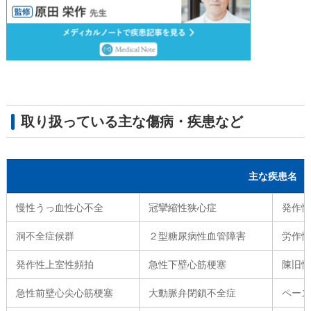
取り扱っている主な傷病・疾患など
主な疾患名
慢性うっ血性心不全
冠攣縮性狭心症
発作
洞不全症候群
２型糖尿病性血管障害
労作
発作性上室性頻拍
急性下壁心筋梗塞
陳旧
急性前壁心尖心筋梗塞
大動脈弁閉鎖不全症
ペー