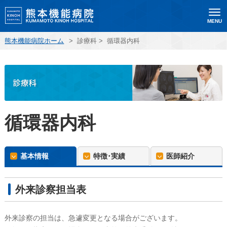
MENU
熊本機能病院ホーム
>
診療科
>
循環器内科
循環器内科
基本情報
特徴･実績
医師紹介
外来診察担当表
外来診察の担当は、急遽変更となる場合がございます。