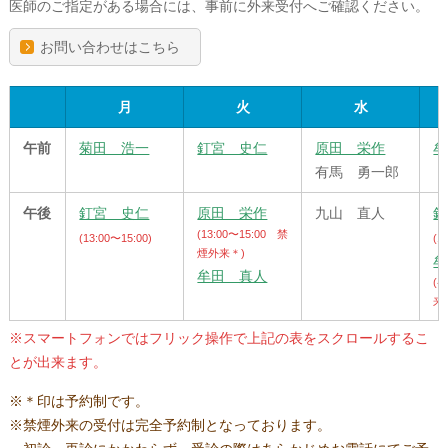
医師のご指定がある場合には、事前に外来受付へご確認ください。
お問い合わせはこちら
月
火
水
午前
菊田 浩一
釘宮 史仁
原田 栄作
牟
有馬 勇一郎
午後
釘宮 史仁
原田 栄作
九山 直人
釘
(13:00〜15:00 禁
(13:00〜15:00)
(1
煙外来＊)
牟
牟田 真人
(
来
※スマートフォンではフリック操作で上記の表をスクロールするこ
とが出来ます。
＊印は予約制です。
禁煙外来の受付は完全予約制となっております。