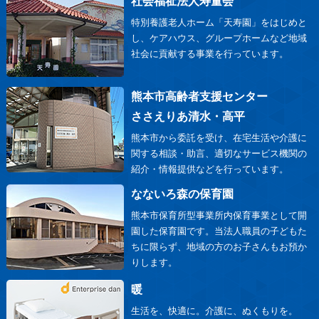
社会福祉法人寿量会
特別養護老人ホーム「天寿園」をはじめと
し、ケアハウス、グループホームなど地域
社会に貢献する事業を行っています。
熊本市高齢者支援センター
ささえりあ清水・高平
熊本市から委託を受け、在宅生活や介護に
関する相談・助言、適切なサービス機関の
紹介・情報提供などを行っています。
なないろ森の保育園
熊本市保育所型事業所内保育事業として開
園した保育園です。当法人職員の子どもた
ちに限らず、地域の方のお子さんもお預か
りします。
暖
生活を、快適に。介護に、ぬくもりを。