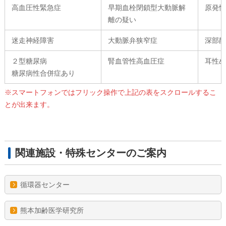
高血圧性緊急症
早期血栓閉鎖型大動脈解
原発
離の疑い
迷走神経障害
大動脈弁狭窄症
深部
２型糖尿病
腎血管性高血圧症
耳性
糖尿病性合併症あり
※スマートフォンではフリック操作で上記の表をスクロールするこ
とが出来ます。
関連施設・特殊センターのご案内
循環器センター
熊本加齢医学研究所