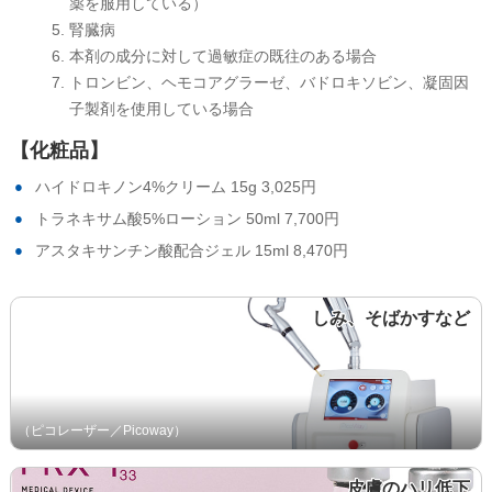
薬を服用している）
腎臓病
本剤の成分に対して過敏症の既往のある場合
トロンビン、ヘモコアグラーゼ、バドロキソビン、凝固因
子製剤を使用している場合
【化粧品】
ハイドロキノン4%クリーム
15g 3,025円
トラネキサム酸5%ローション
50ml 7,700円
アスタキサンチン酸配合ジェル
15ml 8,470円
しみ、そばかすなど
（ピコレーザー／Picoway）
皮膚のハリ低下