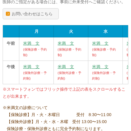
医師のご指定がある場合には、事前に外来受付へご確認ください。
お問い合わせはこちら
月
火
水
午前
米満 文
米満 文
米満 文
米
(保険診療・予約
(保険診療・予約
(保険診療・予約
(
制)
制)
制)
制
午後
米満 文
米満 文
米満 文
米
(保険外診療・予
(保険外診療・予
(保険外診療・予
(
約制)
約制)
約制)
制
※スマートフォンではフリック操作で上記の表をスクロールするこ
とが出来ます。
米満文の診療について
【保険診療】月・火・木曜日
受付
8:30〜11:00
【保険外診療】月・火・水・木曜
受付 13:00〜15:00
保険診療・保険外診療ともに完全予約制になります。