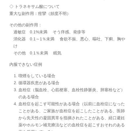
◇ トラネキサム酸について
重大な副作用：痙攣（頻度不明）
その他の副作用：
過敏症 0.1%未満 そう痒感、発疹等
消化器 0.1～1％未満 食欲不振、悪心、嘔吐、下痢、胸や
け
その他 0.1％未満 眠気
内服できない症例
喫煙をしている場合
循環器疾患がある場合
血栓症（脳血栓、心筋梗塞、血栓性静脈炎、肺塞栓など）
のある場合
血栓症を起こす可能性がある場合（以前に血栓症になった
ことがある、ご家族が血栓症を起こしたことがある、医師
から先天性の凝固異常を指摘されたことがある、経口避妊
薬やホルモン補充療法などの血栓症を起こすおそれのある