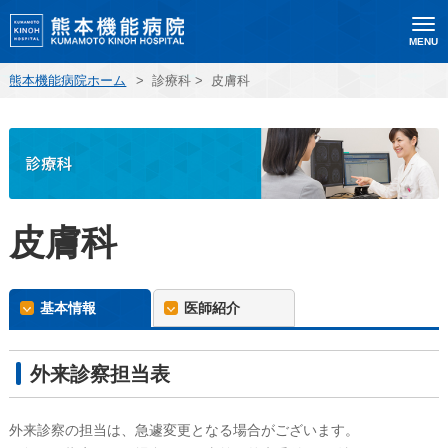
MENU
熊本機能病院ホーム
>
診療科
>
皮膚科
皮膚科
基本情報
医師紹介
外来診察担当表
外来診察の担当は、急遽変更となる場合がございます。