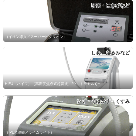
肝斑・にきびなど
（イオン導入／スーパービタリオン）
しわ、たるみなど
HIFU（ハイフ）（高密度焦点式超音波）/ウルトラセルＱ+
シミ・そばかす・くすみ
（IPL光治療／ライムライト）