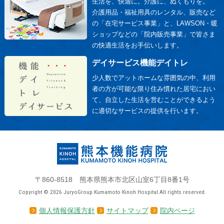
生活を、快適に。介護に、ぬくもりを。
介護用品・福祉用具のレンタル、販売など
の「在宅サービス事業」と、LAWSON・暖
ショップなどの「院内販売事業」で皆さま
の快適生活をお手伝いします。
デイサービス機能デイトレ
少人数でアットホームな雰囲気の中、利用
者の方が可能な限り住み慣れた居宅におい
て、自立した生活を営むことができるよう
に適切なサービスの提供を行います。
〒860-8518 熊本県熊本市北区山室6丁目8番1号
Copyright © 2026 JuryoGroup.Kumamoto Kinoh Hospital.All rights reserved.
個人情報保護方針
サイトマップ
院内ページ