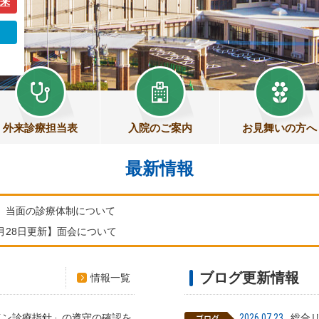
外来
。
外来診療担当表
入院のご案内
お見舞いの方へ
最新情報
日】当面の診療体制について
月28日更新】面会について
ブログ更新情報
情報一覧
イン診療指針」の遵守の確認を
2026.07.23
総合