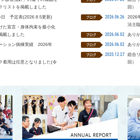
クリストを掲載しました
回）
 予定表(2026.8.5更新)
2026.06.26
202
法士
けた宣言・身体拘束を最小化
掲載しました
2026.06.02
あり
ーション病棟実績 2026年
2026.06.02
あり
2025.12.27
総合
ク着用は任意となりました(令
回）