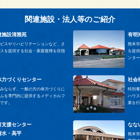
関連施設・法人等のご紹介
健施設清雅苑
有明
ビスやリハビリテーションなど、さ
熊本市
スを提供する社会・家庭復帰を目指
を提供
ンター
体力づくりセンター
社会
みならず、一般の方の体力づくりに
特別養
ムを専門的に提供するメディカルフ
ハウス
です。
業を行
者支援センター
なな
清水・高平
熊本市