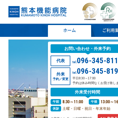
ホーム
ご利用
お問い合わせ・外来予約
096-345-81
代表
tel.
096-345-81
tel.
外来
平日8:30～17:00
予約／変更
予約は休み時間なくお受け致し
外来受付時間
8:30～11:00
13:00～16
午前
午後
土曜・日曜・祝日・年末年始
休診