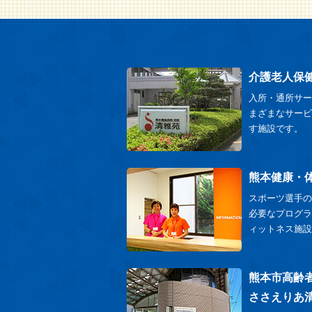
介護老人保
入所・通所サー
まざまなサービ
す施設です。
熊本健康・
スポーツ選手の
必要なプログラ
ィットネス施設
熊本市高齢
ささえりあ