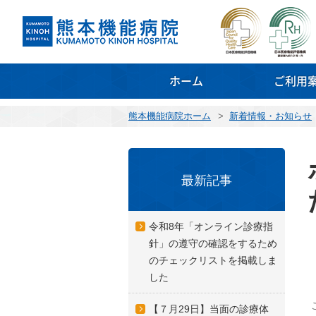
ホーム
ご利用
熊本機能病院ホーム
>
新着情報・お知らせ
最新記事
令和8年「オンライン診療指
針」の遵守の確認をするため
のチェックリストを掲載しま
した
【７月29日】当面の診療体