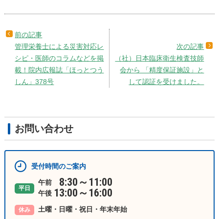
管理栄養士による災害対応レ
シピ・医師のコラムなどを掲
（社）日本臨床衛生検査技師
載！院内広報誌「ほっとつう
会から 「精度保証施設」と
しん」378号
して認証を受けました。
お問い合わせ
受付時間のご案内
8:30～11:00
午前
平日
13:00～16:00
午後
土曜・日曜・祝日・年末年始
休み