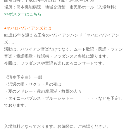
開催日時：平成29年4月21日（金）14:00～14:50
場所：熊本機能病院 地域交流館 市民塾ホール（入場無料）
>>ポスターはこちら
●マハロハワイアンズとは
結成15年を迎える玉名のハワイアンバンド「マハロハワイアン
ズ」。
活動は、ハワイアン音楽だけでなく、ムード歌謡・民謡・ラテン
音楽・童謡唱歌・腹話術・フラダンスと多岐に渡ります。
今回は、フラダンスや童謡も楽しめるコンサートです。
《演奏予定曲》 一部
・浜辺の唄・サクラ・月の夜は
・夏のメドレー・霧の摩周湖・故郷の人々
・タイニーバブルス・ブルーシャトー ・・・などを予定し
ております。
入場無料となっております。お気軽に、ご来場ください。