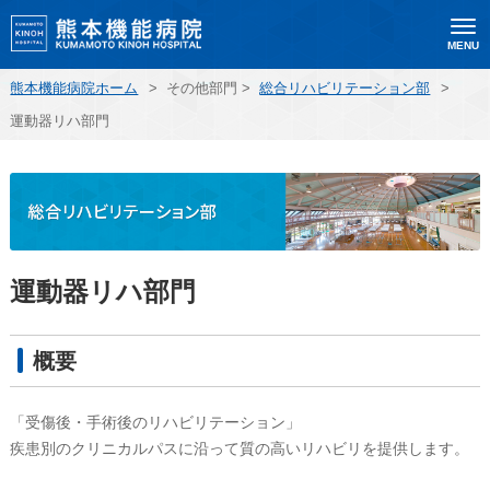
MENU
熊本機能病院ホーム
>
その他部門
>
総合リハビリテーション部
>
運動器リハ部門
運動器リハ部門
概要
「受傷後・手術後のリハビリテーション」
疾患別のクリニカルパスに沿って質の高いリハビリを提供します。