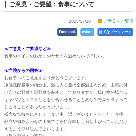
ご意見・ご要望：食事について
2023/07/20
ご意見・ご要望
Facebook
twitter
はてなブックマーク
≪ご意見・ご要望など≫
食事のメインのおかずのヤサイを温めないでほしい。
≪当院からの回答≫
お食事へのご意見をありがとうございます。
冷温蔵配膳車の構造上、温に入る皿は全部温まるため、主菜の付
け合せの野菜も温野菜を基本としておりますが、揚げ物の場合は
キャベツとトマトなどを付合わせることもあり生野菜が温まって
しまうことがあったかと思います。
残念な気持ちにさせてしまい申し訳ございませんでした。今後、
献立や組み合わせの工夫でさらに美味しく召し上がっていただけ
えるよう取り組んでまいります。
（担当部署：栄養部）