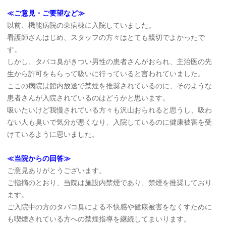
≪ご意見・ご要望など≫
以前、機能病院の東病棟に入院していました。
看護師さんはじめ、スタッフの方々はとても親切でよかったで
す。
しかし、タバコ臭がきつい男性の患者さんがおられ、主治医の先
生から許可をもらって吸いに行っていると言われていました。
ここの病院は館内放送で禁煙を推奨されているのに、そのような
患者さんが入院されているのはどうかと思います。
吸いたいけど我慢されている方々も沢山おられると思うし、吸わ
ない人も臭いで気分が悪くなり、入院しているのに健康被害を受
けているように思いました。
≪当院からの回答≫
ご意見ありがとうございます。
ご指摘のとおり、当院は施設内禁煙であり、禁煙を推奨しており
ます。
ご入院中の方のタバコ臭による不快感や健康被害をなくすために
も喫煙されている方への禁煙指導を継続してまいります。