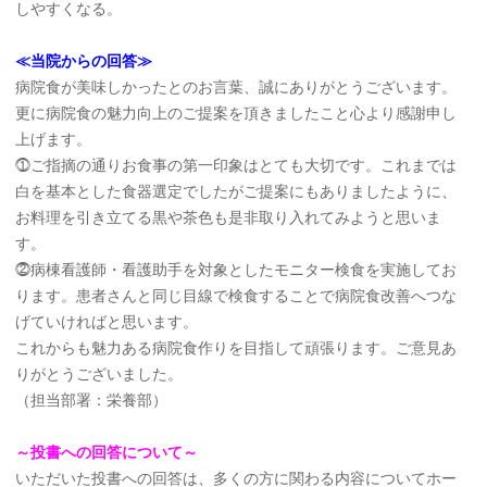
しやすくなる。
≪当院からの回答≫
病院食が美味しかったとのお言葉、誠にありがとうございます。
更に病院食の魅力向上のご提案を頂きましたこと心より感謝申し
上げます。
⓵ご指摘の通りお食事の第一印象はとても大切です。これまでは
白を基本とした食器選定でしたがご提案にもありましたように、
お料理を引き立てる黒や茶色も是非取り入れてみようと思いま
す。
⓶病棟看護師・看護助手を対象としたモニター検食を実施してお
ります。患者さんと同じ目線で検食することで病院食改善へつな
げていければと思います。
これからも魅力ある病院食作りを目指して頑張ります。ご意見あ
りがとうございました。
（担当部署：栄養部）
～投書への回答について～
いただいた投書への回答は、多くの方に関わる内容についてホー