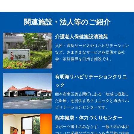
関連施設・法人等のご紹介
介護老人保健施設清雅苑
入所・通所サービスやリハビリテーション
など、さまざまなサービスを提供する社
会・家庭復帰を目指す施設です。
有明海リハビリテーションクリニ
ック
熊本市南区奥古閑町にある「地域に根差し
た医療」を提供するクリニックと通所リハ
ビリテーションセンターです。
熊本健康・体力づくりセンター
スポーツ選手のみならず、一般の方の体力
づくりに必要なプログラムを専門的に提供