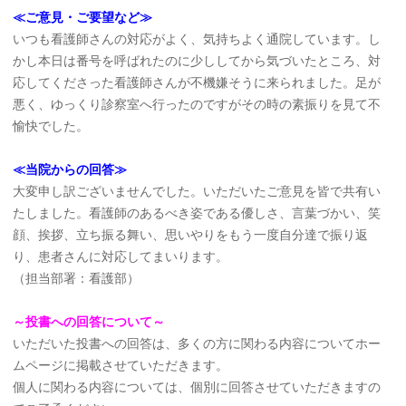
≪ご意見・ご要望など≫
いつも看護師さんの対応がよく、気持ちよく通院しています。し
かし本日は番号を呼ばれたのに少ししてから気づいたところ、対
応してくださった看護師さんが不機嫌そうに来られました。足が
悪く、ゆっくり診察室へ行ったのですがその時の素振りを見て不
愉快でした。
≪当院からの回答≫
大変申し訳ございませんでした。いただいたご意見を皆で共有い
たしました。看護師のあるべき姿である優しさ、言葉づかい、笑
顔、挨拶、立ち振る舞い、思いやりをもう一度自分達で振り返
り、患者さんに対応してまいります。
（担当部署：看護部）
～投書への回答について～
いただいた投書への回答は、多くの方に関わる内容についてホー
ムページに掲載させていただきます。
個人に関わる内容については、個別に回答させていただきますの