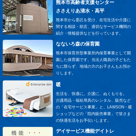
熊本市高齢者支援センター
ささえりあ清水・高平
熊本市から委託を受け、在宅生活や介護に
関する相談・助言、適切なサービス機関の
紹介・情報提供などを行っています。
なないろ森の保育園
熊本市保育所型事業所内保育事業として開
園した保育園です。当法人職員の子どもた
ちに限らず、地域の方のお子さんもお預か
りします。
暖
生活を、快適に。介護に、ぬくもりを。
介護用品・福祉用具のレンタル、販売など
の「在宅サービス事業」と、LAWSON・暖
ショップなどの「院内販売事業」で皆さま
の快適生活をお手伝いします。
デイサービス機能デイトレ