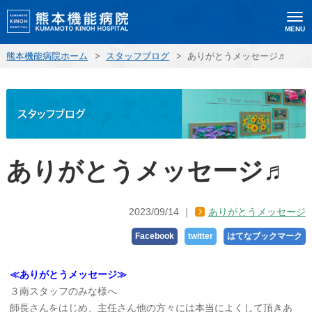
MENU
熊本機能病院ホーム
>
スタッフブログ
>
ありがとうメッセージ♬
ありがとうメッセージ♬
2023/09/14
ありがとうメッセージ
Facebook
twitter
はてなブックマーク
≪ありがとうメッセージ≫
３南スタッフのみな様へ
師長さんをはじめ、主任さん他の方々には本当によくして頂きあ